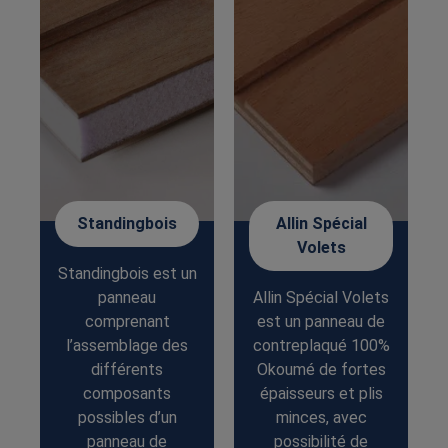
Standingbois
Allin Spécial
Volets
Standingbois est un
s
panneau
Allin Spécial Volets
comprenant
est un panneau de
%
l’assemblage des
contreplaqué 100%
différents
Okoumé de fortes
composants
épaisseurs et plis
possibles d’un
minces, avec
panneau de
possibilité de