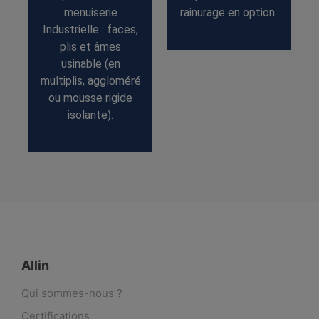
.
menuiserie
rainurage en option.
Industrielle : faces,
plis et âmes
usinable (en
multiplis, aggloméré
ou mousse rigide
isolante).
Allin
Qui sommes-nous ?
Certifications