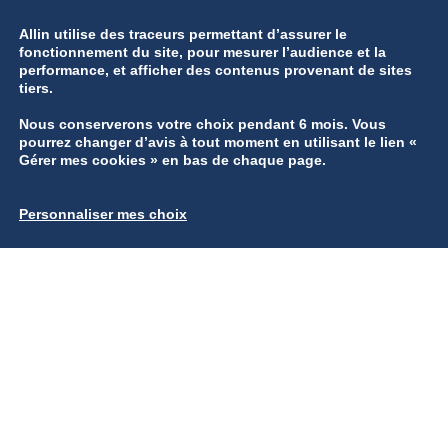
Contactez-nous
Allin utilise des traceurs permettant d’assurer le
fonctionnement du site, pour mesurer l’audience et la
Recrutement
performance, et afficher des contenus provenant de sites
tiers.
Mentions légales
Nous conserverons votre choix pendant 6 mois. Vous
pourrez changer d’avis à tout moment en utilisant le lien «
Gestion des données personnelles
Gérer mes cookies » en bas de chaque page.
Gérer mes cookies
Personnaliser mes choix
Groupe ARBOR © 2026 | Tous droits réservés
Réalisation
B17 Communication